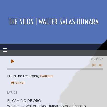
THE SILOS | WALTER SALAS-HUMARA
0:00
/
???
From the recording
Walterio
SHARE
LYRICS
EL CAMINO DE ORO
Written by Walter Salas-Humara & Vee Sonnets